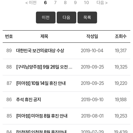
< 이전
6
7
8
9
10
다음 >
이전
다음
목록
번호
제목
작성일
조회수
89
대한민국 보건의료대상 수상
2019-10-04
19,317
88
[구리남양주점] 9월 26일 오전 휴진
2019-09-25
19,325
87
[미아점] 10월 14일 휴진 안내
2019-09-25
19,220
86
추석 휴진 공지
2019-09-10
19,188
85
[미아점] 미아점 8월 휴진 안내
2019-08-01
19,253
84
[인천점] 인천점 8월 휴진안내
2019-07-29
19,439