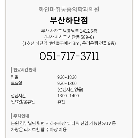
화인마취통증의학과의원
부산하단점
부산 사하구 낙동남로 1412 6층
(부산 사하구 하단동 589-6)
(1호선 하단역 4번 출구에서 3m, 우리은행 건물 6층)
051-717-3711
진료시간 안내
평일
9:30 - 18:30
토요일
9:30 - 13:00
(점심시간 없음)
점심시간
13:00 - 14:00
일요일/공휴일
휴진
주차안내
본원 경부빌딩 뒷편 지하주차장 및 타워 진입 가능한 SUV 등
차량은 리저브힐 탑 주차장 이용