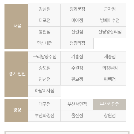
강남점
광화문점
군자점
마포점
미아점
방배이수점
서울
봉천점
신길점
신당왕십리점
연신내점
청량리점
구리남양주점
기흥점
세종점
송도점
수원점
의정부점
경기·인천
인천점
판교점
평택점
하남미사점
대구점
부산서면점
부산하단점
경상
부산화명점
울산점
창원점