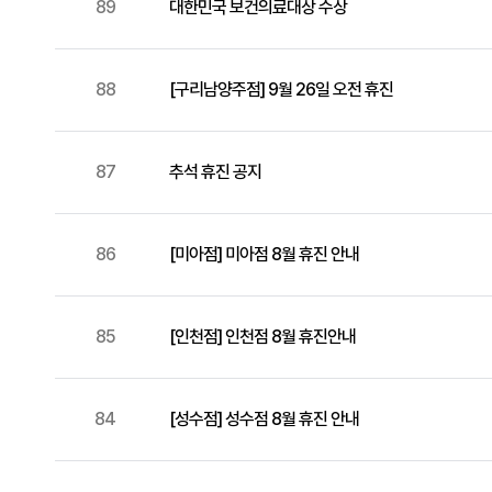
89
대한민국 보건의료대상 수상
88
[구리남양주점] 9월 26일 오전 휴진
87
추석 휴진 공지
86
[미아점] 미아점 8월 휴진 안내
85
[인천점] 인천점 8월 휴진안내
84
[성수점] 성수점 8월 휴진 안내