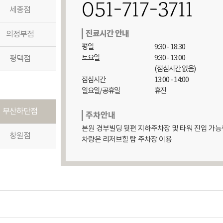
051-717-3711
세종점
진료시간 안내
의정부점
평일

9:30 - 18:30

토요일 

9:30 - 13:00

평택점
(점심시간 없음)

점심시간

13:00 - 14:00

일요일/공휴일
휴진
부산하단점
주차안내
본원 경부빌딩 뒷편 지하주차장 및 타워 진입 가능한 
창원점
차량은 리저브힐 탑 주차장 이용