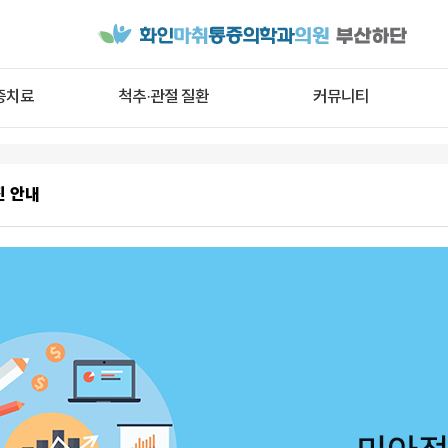
증치료
척추·관절 질환
커뮤니티
진 안내