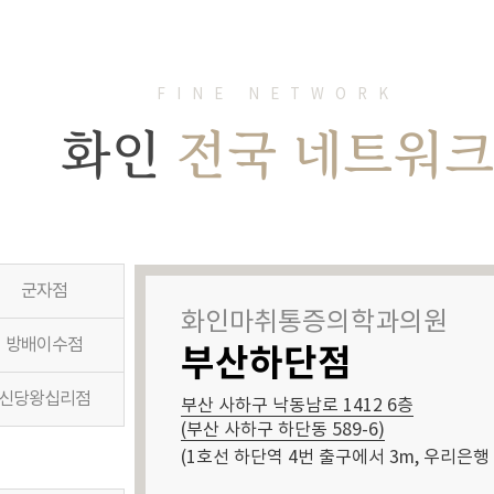
FINE NETWORK
화인
전국 네트워
군자점
화인마취통증의학과의원
방배이수점
부산하단점
신당왕십리점
부산 사하구 낙동남로 1412 6층
(부산 사하구 하단동 589-6)
(1호선 하단역 4번 출구에서 3m, 우리은행 