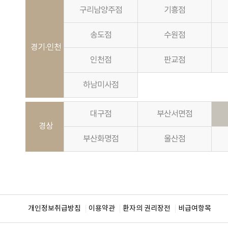
구리남양주점
기흥점
송도점
수원점
경기·인천
인천점
판교점
하남미사점
대구점
부산서면점
경상
부산화명점
울산점
개인정보취급방침
이용약관
환자의 권리장전
비급여항목