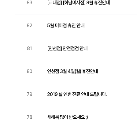
83
[교대점] [하남미사점] 8월 휴진안내
82
5월 미아점 휴진 안내
81
[인천점] 안전점검 안내
80
인천점 3월 4일(월) 휴진안내
79
2019 설 연휴 진료 안내 드립니다.
78
새해복 많이 받으세요 :)