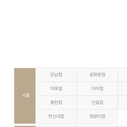
강남점
광화문점
마포점
미아점
서울
봉천점
신길점
연신내점
청량리점