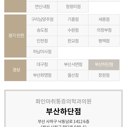
연신내점
청량리점
구리남양주점
기흥점
세종점
송도점
수원점
의정부점
경기·인천
인천점
판교점
평택점
하남미사점
대구점
부산서면점
부산하단점
경상
부산화명점
울산점
창원점
화인마취통증의학과의원
부산하단점
부산 사하구 낙동남로 1412 6층