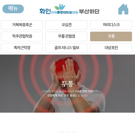
메뉴
거북목증후군
오십견
허리디스크
척추관협착증
무릎 관절염
두통
족저근막염
골프·테니스 엘보
대상포진