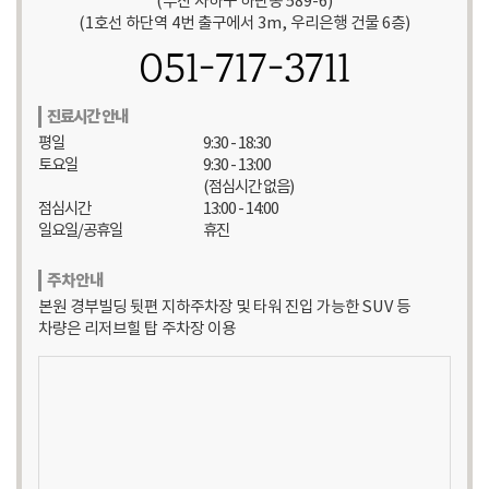
(부산 사하구 하단동 589-6)
(1호선 하단역 4번 출구에서 3m, 우리은행 건물 6층)
051-717-3711
진료시간 안내
평일
9:30 - 18:30
토요일
9:30 - 13:00
(점심시간 없음)
점심시간
13:00 - 14:00
일요일/공휴일
휴진
주차안내
본원 경부빌딩 뒷편 지하주차장 및 타워 진입 가능한 SUV 등
차량은 리저브힐 탑 주차장 이용