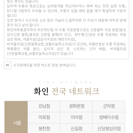
찾는 경우도 있습니다.
당리역 두통의 특징으로는 심박동처럼 욱신거리거나 후벼 파는 듯한 심한 두통,
반나절~3일까지 지속될 수 있으며, 두통이 있을 때와 없을 때가 확실하게 구분이
됩니다.
또한 빛이나 시끄러운 소리 등이 거슬리고 움직이면 더 아프기 때문에 어두운 방에
혼자 있고 싶어 합니다.
화인마취통증의학과 부산하단점 의 두통 치료방법으로는 신경블럭 치료 방법(말초
감각신경 블록,별모양 신경절 블록)이 있고, 편두통/긴장성 두통 치료에는 유발
요인 회피, 약물치료(급성기치료와 예방기치료),
비약물치료(신경블록요법,보톨리눔독소치료)가 있으며, 약물반동성 두통 치료에는
북용중인 약물 중단, 심리적 요인 및 스트레스 인자 해결, 비약물치료
(신경블록요법,보톨리눔독소치료)가 있습니다
시각장애인을 위한 텍스트 정보 영역입니다.
FINE NETWORK
화인
전국 네트워크
강남점
광화문점
군자점
마포점
미아점
방배이수점
서울
봉천점
신길점
신당왕십리점