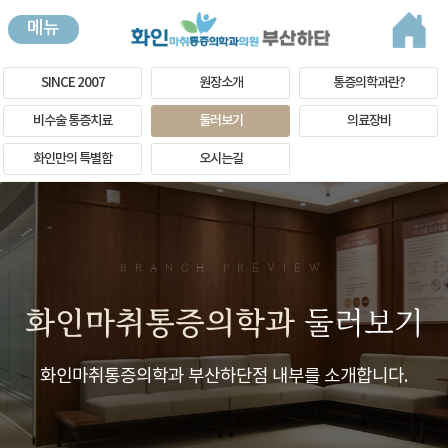
메뉴
SINCE 2007
원장소개
통증의학과란?
비수술 통증치료
둘러보기
의료장비
화인만의 특별함
오시는길
BRANCH PREVIEW
화인마취통증의학과
둘러보기
화인마취통증의학과 부산하단점 내부를 소개합니다.