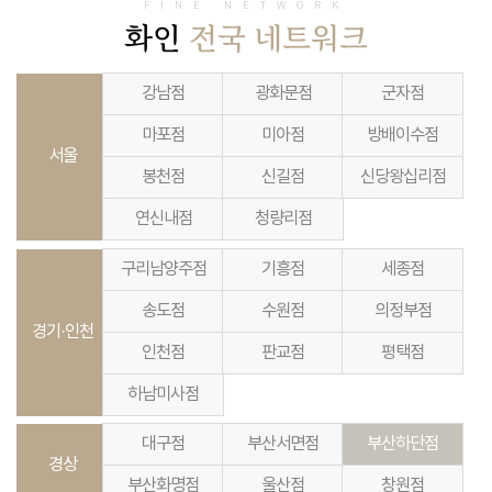
FINE NETWORK
화인
전국 네트워크
강남점
광화문점
군자점
마포점
미아점
방배이수점
서울
봉천점
신길점
신당왕십리점
연신내점
청량리점
구리남양주점
기흥점
세종점
송도점
수원점
의정부점
경기·인천
인천점
판교점
평택점
하남미사점
대구점
부산서면점
부산하단점
경상
부산화명점
울산점
창원점