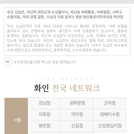
부산 오십견, 하단역 회전근개 손상클리닉, 하단동 어깨통증, 어깨결림, 사하구
손발저림, 척추 관절 질환, 오십견 치료 잘하는 병원 화인통증의학과의원 하단점
부산 오십견이란 주로 50대 전후로 나타나서 붙여진 명칭이며, 어깨 관절을
둘러싸고 있는 관절막에 염증이 생기면서 어깨 운동범위가 감소하고, 통증이
발생하는 질환입니다. 하단역 오십견의 원인으로는 노화, 어깨의 장기간 고정,
당뇨병 등이 있습니다. 하단동 오십견의 증상으로는 팔을 뒤로 젖히거나,위로
올리거나, 옆으로 했을때 오는 극심한 통증이 있습니다. 사하구 오십견 비수술적
치료 방법으로는 인대강화주사, 충격파치료, 도수치료등이 있습니다.
시각장애인을 위한 텍스트 정보 영역입니다.
FINE NETWORK
화인
전국 네트워크
강남점
광화문점
군자점
마포점
미아점
방배이수점
서울
봉천점
신길점
신당왕십리점