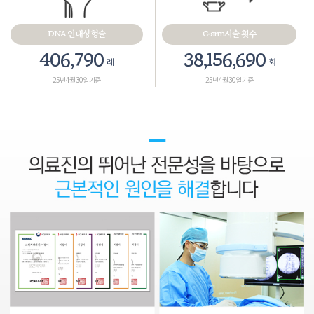
DNA 인대성형술
C-arm시술 횟수
467,575
43,858,265
례
회
25년 4월 30일 기준
25년 4월 30일 기준