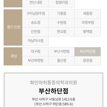
연신내점
청량리점
구리남양주점
기흥점
세종점
송도점
수원점
의정부점
경기·인천
인천점
판교점
평택점
하남미사점
대구점
부산서면점
부산하단점
경상
부산화명점
울산점
창원점
화인마취통증의학과의원
부산하단점
부산 사하구 낙동남로 1412 6층
(부산 사하구 하단동 589-6)