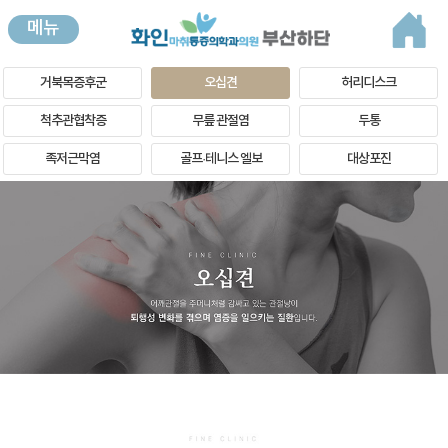
메뉴
거북목증후군
오십견
허리디스크
척추관협착증
무릎 관절염
두통
족저근막염
골프·테니스 엘보
대상포진