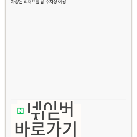
차량은 리저브힐 탑 주차장 이용
네이버
지도
바로가기