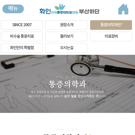
메뉴
SINCE 2007
원장소개
통증의학과란?
비수술 통증치료
둘러보기
의료장비
화인만의 특별함
오시는길