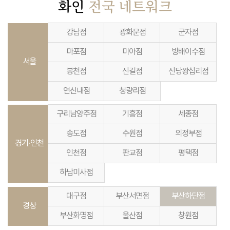
화인
전국 네트워크
강남점
광화문점
군자점
마포점
미아점
방배이수점
서울
봉천점
신길점
신당왕십리점
연신내점
청량리점
구리남양주점
기흥점
세종점
송도점
수원점
의정부점
경기·인천
인천점
판교점
평택점
하남미사점
대구점
부산서면점
부산하단점
경상
부산화명점
울산점
창원점