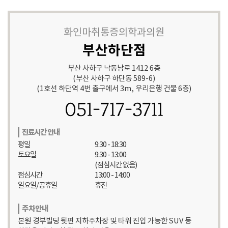
화인마취통증의학과의원
부산하단점
부산 사하구 낙동남로 1412 6층
(부산 사하구 하단동 589-6)
(1호선 하단역 4번 출구에서 3m, 우리은행 건물 6층)
051-717-3711
진료시간 안내
평일
9:30 - 18:30
토요일
9:30 - 13:00
(점심시간 없음)
점심시간
13:00 - 14:00
일요일/공휴일
휴진
주차안내
본원 경부빌딩 뒷편 지하주차장 및 타워 진입 가능한 SUV 등