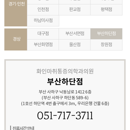
경기·인천
인천점
판교점
평택점
하남미사점
대구점
부산서면점
부산하단점
경상
부산화명점
울산점
창원점
화인마취통증의학과의원
부산하단점
부산 사하구 낙동남로 1412 6층
(부산 사하구 하단동 589-6)
(1호선 하단역 4번 출구에서 3m, 우리은행 건물 6층)
051-717-3711
진료시간 안내