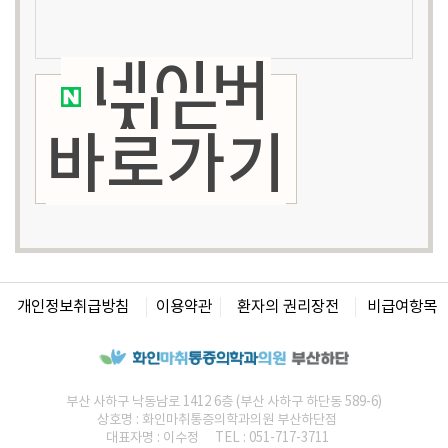
네이버
지도
바로가기
개인정보취급방침
이용약관
환자의 권리장전
비급여항목
부산 사하구 낙동남로 1412 6층 (부산 사하구 하단동 589-6)
상호명 :
화인마취통증의학과의원
부산하단점
대표자명 : 이수정
TEL : 051-717-3711