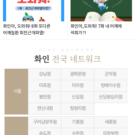
화인아, 도와줘! 8화 또다른
화인아,도와줘! 7화 내 어깨에
어깨질환 회전근개파열!
석회가?!
FINE NETWORK
화인
전국 네트워크
강남점
광화문점
군자점
마포점
미아점
방배이수점
서울
봉천점
신길점
신당왕십리점
연신내점
청량리점
구리남양주점
기흥점
세종점
송도점
수원점
의정부점