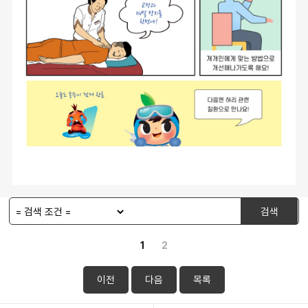
검색
1
2
이전
다음
목록