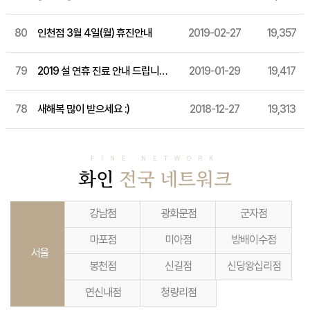
80
인천점 3월 4일(월) 휴진안내
2019-02-27
19,357
79
2019 설 연휴 진료 안내 드립니다.
2019-01-29
19,417
78
새해복 많이 받으세요 :)
2018-12-27
19,313
FINE NETWORK
화인
전국 네트워크
강남점
광화문점
군자점
마포점
미아점
방배이수점
서울
봉천점
신길점
신당왕십리점
연신내점
청량리점