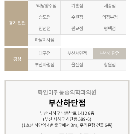
구리남양주점
기흥점
세종점
송도점
수원점
의정부점
경기·인천
인천점
판교점
평택점
하남미사점
대구점
부산서면점
부산하단점
경상
부산화명점
울산점
창원점
화인마취통증의학과의원
부산하단점
부산 사하구 낙동남로 1412 6층
(부산 사하구 하단동 589-6)
(1호선 하단역 4번 출구에서 3m, 우리은행 건물 6층)