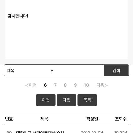
감사합니다!
검색
< 이전
6
7
8
9
10
다음 >
이전
다음
목록
번호
제목
작성일
조회수