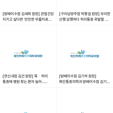
[방배이수점 김세희 원장] 관절건강
[구리남양주점 박평걸 원장] 무리한
지키고 싶다면 ‘안전한 무릎치료법’
산행 감행하다 허리통증 유발할 수
확인하세요
있어 주의해야
[연신내점 김건 원장] 목ㆍ허리
[방배이수점 김기석 원장]
통증에 병원 찾는 환자 늘어...
화인통증의학과 방배이수점 김기석
도수치료 등 비수술적 치료 눈길
원장, 서초구 노인복지관서 건강
강연