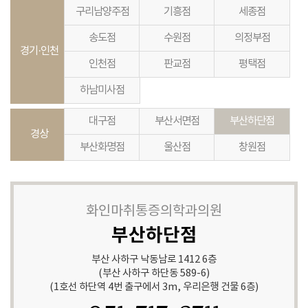
구리남양주점
기흥점
세종점
송도점
수원점
의정부점
경기·인천
인천점
판교점
평택점
하남미사점
대구점
부산서면점
부산하단점
경상
부산화명점
울산점
창원점
화인마취통증의학과의원
부산하단점
부산 사하구 낙동남로 1412 6층
(부산 사하구 하단동 589-6)
(1호선 하단역 4번 출구에서 3m, 우리은행 건물 6층)