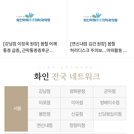
[강남점 이정욱 원장] 봄철 어깨
[연신내점 김건 원장] 봄철
통증 급증, 근막통증증후군
허리디스크 주의보…야외활동 부상
주의해야
주의해야
FINE NETWORK
화인
전국 네트워크
강남점
광화문점
군자점
마포점
미아점
방배이수점
서울
봉천점
신길점
신당왕십리점
연신내점
청량리점