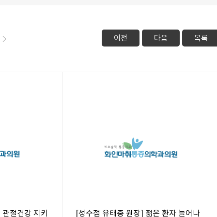
이전
다음
목록
] 관절건강 지키
[성수점 유태중 원장] 젊은 환자 늘어나