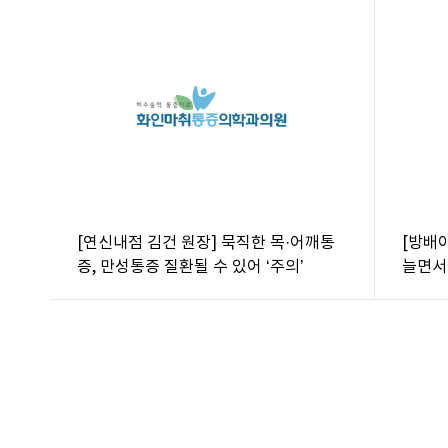
[연신내점 김건 원장] 묵직한 목·어깨통
[방배
증, 만성통증 질환될 수 있어 ‘주의’
늘면서
법은?