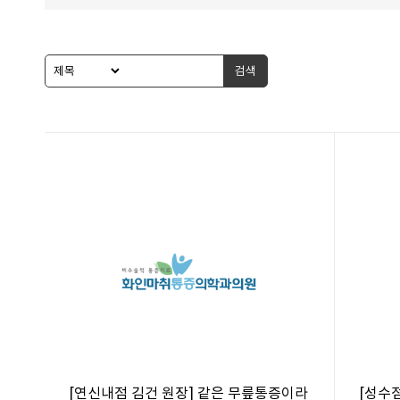
검색
[연신내점 김건 원장] 같은 무릎통증이라
[성수점