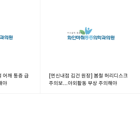
철 어깨 통증 급
[연신내점 김건 원장] 봄철 허리디스크
해야
주의보…야외활동 부상 주의해야
크