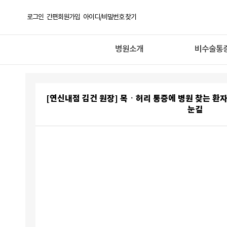
로그인
간편회원가입
아이디/비밀번호 찾기
병원소개
비수술통
[연신내점 김건 원장] 목ㆍ허리 통증에 병원 찾는 환자
눈길