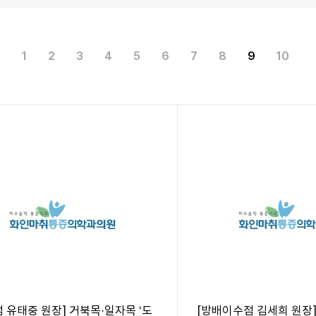
1
2
3
4
5
6
7
8
9
10
 유태중 원장] 거북목·일자목 ‘도
[방배이수점 김세희 원장