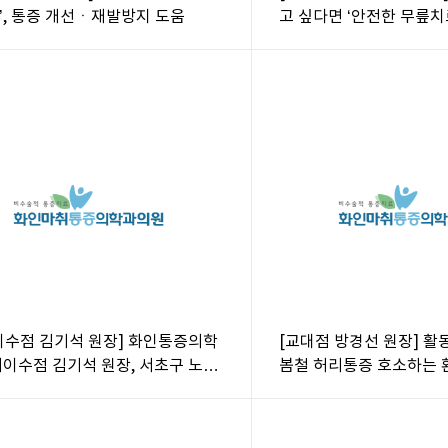
’, 통증 개선ㆍ재발방지 도움
고 싶다면 ‘안전한 무릎치
요
이수점 김기석 원장] 화인통증의학
[교대점 방경선 원장] 활
배이수점 김기석 원장, 서초구 노인
봄철 허리통증 호소하는 
서 건강 강연
인과 치료법은