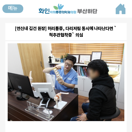
메뉴
[연신내 김건 원장] 허리통증, 다리저림 동시에 나타난다면 `
척추관협착증` 의심