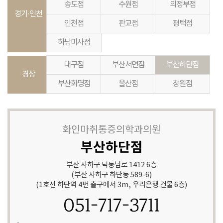
송도점
수원점
의정부점
경기·인천
인천점
판교점
평택점
하남미사점
대구점
부산서면점
부산하단점
경상
부산화명점
울산점
창원점
화인마취통증의학과의원
부산하단점
부산 사하구 낙동남로 1412 6층
(부산 사하구 하단동 589-6)
(1호선 하단역 4번 출구에서 3m, 우리은행 건물 6층)
051-717-3711