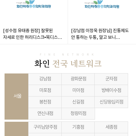
[성수점 유태중 원장] 잘못된
[강남점 이정욱 원장님] 진통제도
자세로 인한 허리디스크•목디스크,
안 통하는 두통, 알고 보니
비수술로 통증 해결
목디스크?
FINE NETWORK
화인
전국 네트워크
강남점
광화문점
군자점
마포점
미아점
방배이수점
서울
봉천점
신길점
신당왕십리점
연신내점
청량리점
구리남양주점
기흥점
세종점