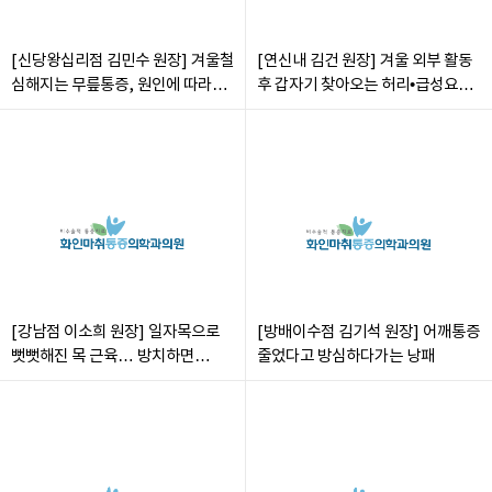
[신당왕십리점 김민수 원장] 겨울철
[연신내 김건 원장] 겨울 외부 활동
심해지는 무릎통증, 원인에 따라
후 갑자기 찾아오는 허리•급성요통,
치료법 달라져야
주의할 점은?
[강남점 이소희 원장] 일자목으로
[방배이수점 김기석 원장] 어깨통증
뻣뻣해진 목 근육… 방치하면
줄었다고 방심하다가는 낭패
목디스크 될 수 있어